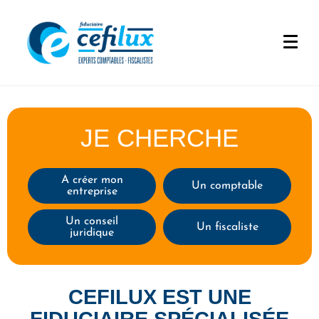
JE CHERCHE
A créer mon
Un comptable
entreprise
Un conseil
Un fiscaliste
juridique
CEFILUX EST UNE