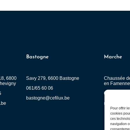
Bastogne
Marche
18, 6800
Savy 279, 6600 Bastogne
Chaussée de
hevigny
en Famenn
061/65 60 06
5
084/62 01 0
bastogne@cefilux.be
.be
marche@cefi
Pour offrir 
cookies pour
ces technolo
navigation ou
consentement