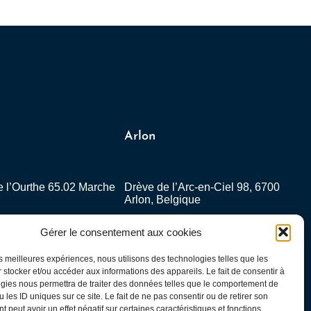
Arlon
 l’Ourthe 65.02 Marche
Drève de l’Arc-en-Ciel 98, 6700
e
Arlon, Belgique
0
061/23 41 85
Gérer le consentement aux cookies
lux.be
info@cefilux.be
les meilleures expériences, nous utilisons des technologies telles que les
 stocker et/ou accéder aux informations des appareils. Le fait de consentir à
gies nous permettra de traiter des données telles que le comportement de
 les ID uniques sur ce site. Le fait de ne pas consentir ou de retirer son
 peut avoir un effet négatif sur certaines caractéristiques et fonctions.